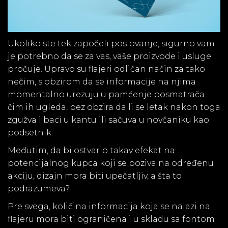
Ukoliko ste tek započeli poslovanje, sigurno vam
je potrebno da se za vas, vaše proizvode i usluge
pročuje. Upravo su flajeri odličan način za tako
nečim, s obzirom da se informacije na njima
momentalno urezuju u pamćenje posmatrača
čim ih ugleda, bez obzira da li se letak nakon toga
zgužva i baci u kantu ili sačuva u novčaniku kao
podsetnik.
Međutim, da bi ostvario takav efekat na
potencijalnog kupca koji se poziva na određenu
akciju, dizajn mora biti upečatljiv, a šta to
podrazumeva?
Pre svega, količina informacija koja se nalazi na
flajeru mora biti ograničena i u skladu sa fontom