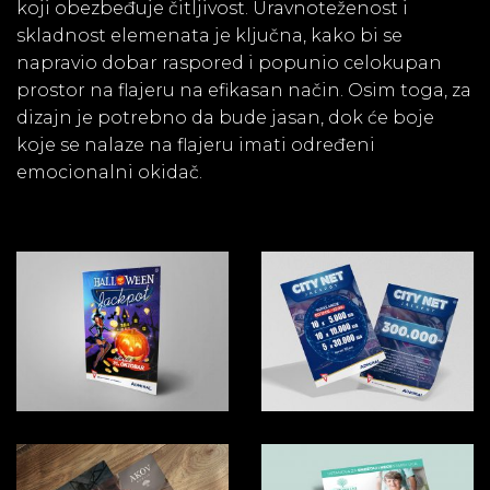
koji obezbeđuje čitljivost. Uravnoteženost i
skladnost elemenata je ključna, kako bi se
napravio dobar raspored i popunio celokupan
prostor na flajeru na efikasan način. Osim toga, za
dizajn je potrebno da bude jasan, dok će boje
koje se nalaze na flajeru imati određeni
emocionalni okidač.