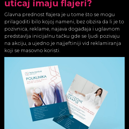
uticaj imaju flajeri?
Glavna prednost flajera je u tome što se mogu
prilagoditi bilo kojoj nameni, bez obzira da li je to
pozivnica, reklame, najava događaja i uglavnom
predstavlja inicijalnu tačku gde se ljudi pozivaju
na akciju, a ujedno je najjeftiniji vid reklamiranja
koji se masovno koristi.