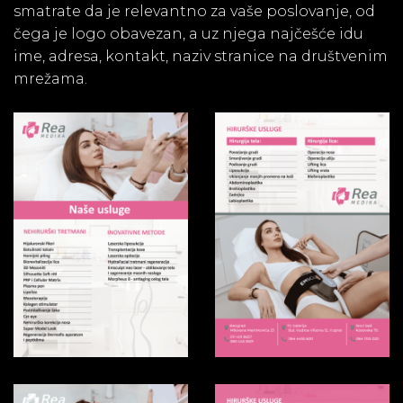
smatrate da je relevantno za vaše poslovanje, od
čega je logo obavezan, a uz njega najčešće idu
ime, adresa, kontakt, naziv stranice na društvenim
mrežama.