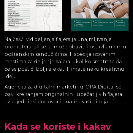
Najčešći vid deljenja flajera je unajmljivanje
promotera, ali se to može obaviti i ostavljanjem u
poštanskim sandučićima ili specijalizovanim
mestima za deljenje flajera, ukoliko smatrate da
će se postići bolji efekat ili imate neku kreativnu
ideju.
Agencija za digitalni marketing, ORA Digital se
bavi kreiranjem originalnih i upečatljivih flajera,
uz zajednički dogovor i analizu vaših ideja.
Kada se koriste i kakav