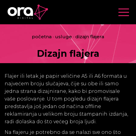
Togg
navig
početna
·
usluge ·
dizajn flajera
Dizajn flajera
Flajer ili letak je papir veličine A5 ili A6 formata u
najvećem broju slučajeva, čije su obe ili samo
jedna strana dizajnirane, kako bi promovisale
vaše poslovanje. U tom pogledu dizajn flajera
predstavlja još jedan od načina offline
reklamiranja u velikom broju štampanih izdanja,
radi dolaska do što većeg broja ljudi.
Na flajeru je potrebno da se nalazi sve ono što