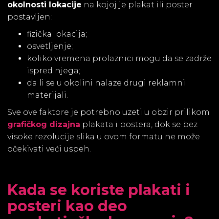
okolnosti lokacije
na kojoj je plakat ili poster
postavljen:
fizička lokacija;
osvetljenje;
koliko vremena prolaznici mogu da se zadrže
ispred njega;
da li se u okolini nalaze drugi reklamni
materijali.
Sve ove faktore je potrebno uzeti u obzir prilikom
grafičkog dizajna
plakata i postera, dok se bez
visoke rezolucije slika u ovom formatu ne može
očekivati veći uspeh.
Kada se koriste plakati i
posteri kao deo