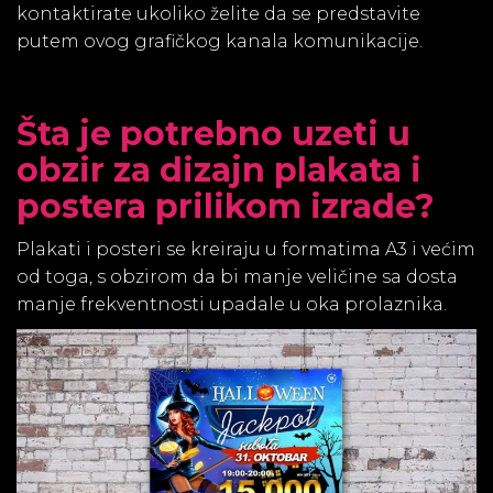
kontaktirate ukoliko želite da se predstavite
putem ovog grafičkog kanala komunikacije.
Šta je potrebno uzeti u
obzir za dizajn plakata i
postera prilikom izrade?
Plakati i posteri se kreiraju u formatima A3 i većim
od toga, s obzirom da bi manje veličine sa dosta
manje frekventnosti upadale u oka prolaznika.