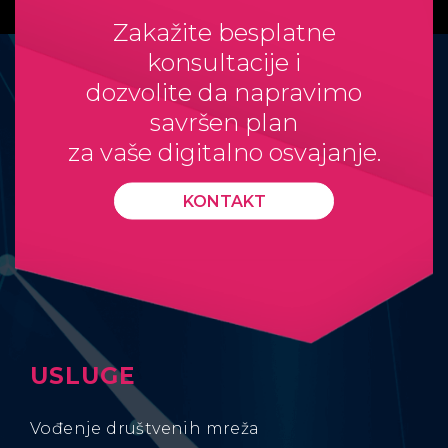
Zakažite besplatne
konsultacije i
dozvolite da napravimo
savršen plan
za vaše digitalno osvajanje.
KONTAKT
USLUGE
Vođenje društvenih mreža