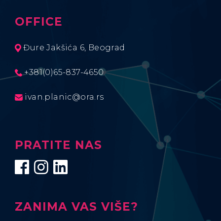
OFFICE
Đure Jakšića 6, Beograd
+381(0)65-837-4650
ivan.planic@ora.rs
PRATITE NAS
ZANIMA VAS VIŠE?