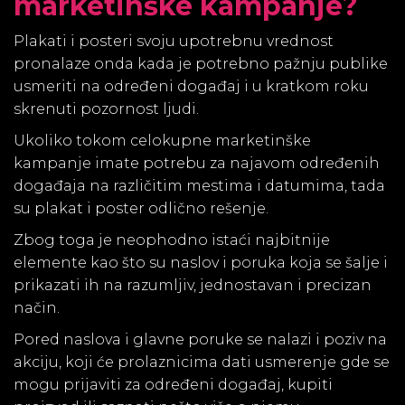
marketinške kampanje?
Plakati i posteri svoju upotrebnu vrednost
pronalaze onda kada je potrebno pažnju publike
usmeriti na određeni događaj i u kratkom roku
skrenuti pozornost ljudi.
Ukoliko tokom celokupne marketinške
kampanje imate potrebu za najavom određenih
događaja na različitim mestima i datumima, tada
su plakat i poster odlično rešenje.
Zbog toga je neophodno istaći najbitnije
elemente kao što su naslov i poruka koja se šalje i
prikazati ih na razumljiv, jednostavan i precizan
način.
Pored naslova i glavne poruke se nalazi i poziv na
akciju, koji će prolaznicima dati usmerenje gde se
mogu prijaviti za određeni događaj, kupiti