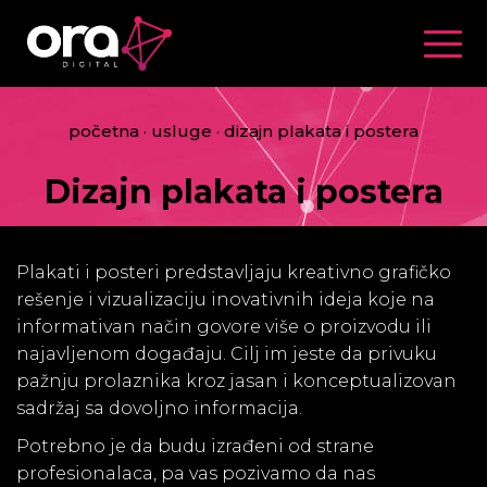
Togg
navig
početna
·
usluge ·
dizajn plakata i postera
Dizajn plakata i postera
Plakati i posteri predstavljaju kreativno grafičko
rešenje i vizualizaciju inovativnih ideja koje na
informativan način govore više o proizvodu ili
najavljenom događaju. Cilj im jeste da privuku
pažnju prolaznika kroz jasan i konceptualizovan
sadržaj sa dovoljno informacija.
Potrebno je da budu izrađeni od strane
profesionalaca, pa vas pozivamo da nas