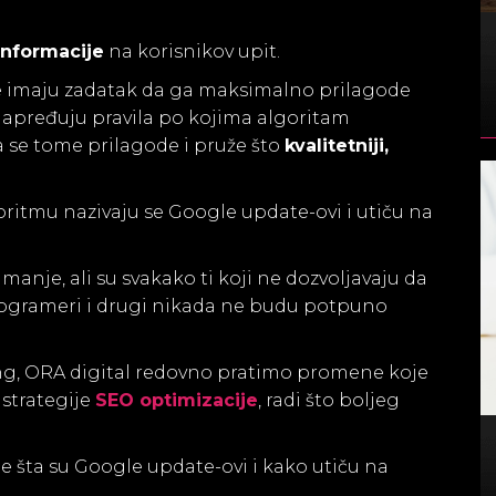
informacije
na korisnikov upit.
gle imaju zadatak da ga maksimalno prilagode
unapređuju pravila po kojima algoritam
a se tome prilagode i pruže što
kvalitetniji,
ritmu nazivaju se Google update-ovi i utiču na
anje, ali su svakako ti koji ne dozvoljavaju da
, programeri i drugi nikada ne budu potpuno
ting, ORA digital redovno pratimo promene koje
strategije
SEO optimizacije
, radi što boljeg
e šta su Google update-ovi i kako utiču na