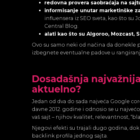
redovna provera saobraćaja na sajtu 
informisanje unutar marketinške z
influensera iz SEO sveta, kao što su
Central Blog.
alati kao što su Algoroo, Mozcast,
Ovo su samo neki od načina da donekle p
izbegnete eventualne padove u rangiranj
Dosadašnja najvažnija 
aktuelno?
Jedan od dva do sada najveća Google co
davne 2012. godine i odnosio se u najvećoj
vaš sajt – njihov kvalitet, relevantnost, “bla
Njegovi efekti su trajali dugo godina, do
backlink profila jednog sajta.