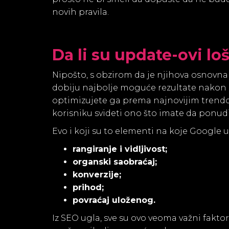
novih pravila.
Da li su update-ovi loš
Nipošto, s obzirom da je njihova osnovna u
dobiju najbolje moguće rezultate nakon p
optimizujete ga prema najnovijim trendovi
korisniku svideti ono što imate da ponudi
Evo i koji su to elementi na koje Google u
rangiranje i vidljivost;
organski saobraćaj;
konverzije;
prihod;
povraćaj uloženog.
Iz SEO ugla, sve su ovo veoma važni faktor