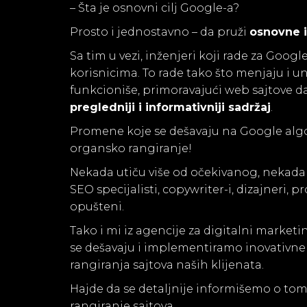
– Šta je osnovni cilj Google-a?
Prosto i jednostavno – da pruži
osnovne 
Sa tim u vezi, inženjeri koji rade za Goo
korisnicima. To rade tako što menjaju i 
funkcioniše, primoravajući web sajtove d
pregledniji i informativniji sadržaj
.
Promene koje se dešavaju na Google algo
organsko rangiranje!
Nekada utiču više od očekivanog, nekada m
SEO specijalisti, copywriter-i, dizajneri
opušteni.
Tako i mi iz agencije za digitalni marke
se dešavaju i implementiramo inovativne 
rangiranja sajtova naših klijenata.
Hajde da se detaljnije informišemo o tom
rangiranje sajtova.