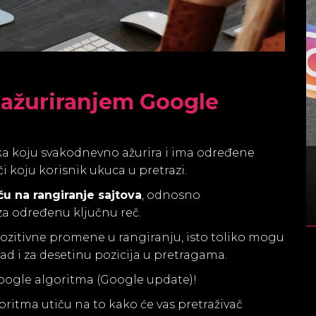
 ažuriranjem Google
 koju svakodnevno ažurira i ima određene
i koju korisnik ukuca u pretrazi.
ču na rangiranje sajtova
, odnosno
za određenu ključnu reč.
pozitivne promene u rangiranju, isto toliko mogu
kad i za desetinu pozicija u pretragama.
 Google algoritma (Google update)!
oritma utiču na to kako će vas pretraživač