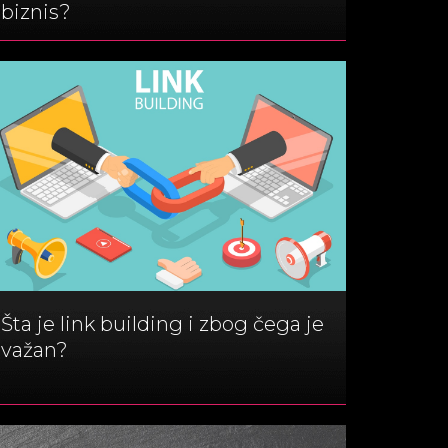
biznis?
Šta je link building i zbog čega je
važan?