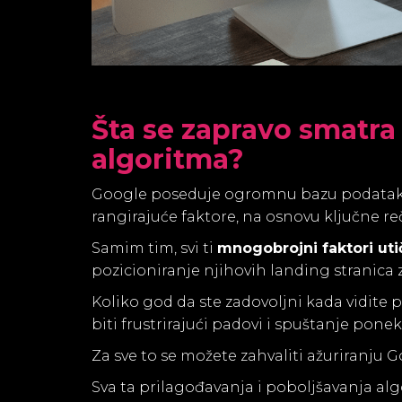
Šta se zapravo smatra
algoritma?
Google poseduje ogromnu bazu podataka
rangirajuće faktore, na osnovu ključne reč
Samim tim, svi ti
mnogobrojni faktori uti
pozicioniranje njihovih landing stranica 
Koliko god da ste zadovoljni kada vidite 
biti frustrirajući padovi i spuštanje pone
Za sve to se možete zahvaliti ažuriranju
Sva ta prilagođavanja i poboljšavanja alg