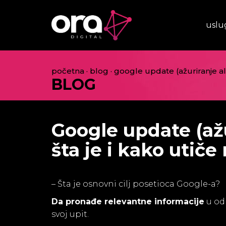
uslu
početna
·
blog
·
google update (ažuriranje alg
BLOG
Google update (ažu
šta je i kako utiče
– Šta je osnovni cilj posetioca Google-a?
Da pronađe relevantne informacije
u od
svoj upit.