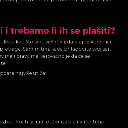
i i trebamo li ih se plašiti?
loga kao što smo već rekli, da krajnji korisnici
retrage. Samim tim, kada prilagodite svoj sajt i
ma i pravilima, verovatno je da će se i
te.
pdate najviše utiče:
i zbog kojih se radi optimizacija i klijentima