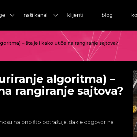
ge
naši kanali
klijenti
blog
ko
oritma) – šta je i kako utiče na rangiranje sajtova?
riranje algoritma) –
 na rangiranje sajtova?
nosu na ono što potražuje, dakle odgovor na