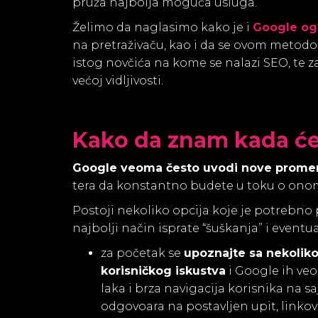
pruža najbolja moguća usluga.
Želimo da naglasimo kako je i
Google og
na pretraživaču, kao i da se ovom metod
istog novčića na kome se nalazi SEO, te z
većoj vidljivosti.
Kako da znam kada će
Google veoma često uvodi nove promene
tera da konstantno budete u toku o onom
Postoji nekoliko opcija koje je potrebno p
najbolji način isprate “šuškanja” i event
za početak se
upoznajte sa nekoliko 
korisničkog iskustva
i Google ih veom
laka i brza navigacija korisnika na s
odgovoara na postavljen upit, linkovi 