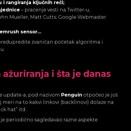
i rangiranja ključnih reči;
ajednice
– praćenje vesti na Twitter-u,
 John Mueller, Matt Cutts; Google Webmaster
 Semrush sensor…
redupredite zvaničan početak algoritma i
u.
ažuriranja i šta je danas
re update-a, pod nazivom
Penguin
otpočeo je još
 meri na to kakvi linkovi (backlinovi) dolaze na
ck hat” itd..
k je periodično sagledavao razne aspekte