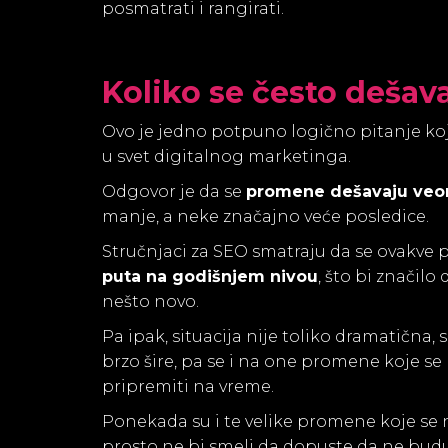
posmatrati i rangirati.
Koliko se često deša
Ovo je jedno potpuno logično pitanje koj
u svet digitalnog marketinga.
Odgovor je da se
promene dešavaju veo
manje, a neke značajno veće posledice.
Stručnjaci za SEO smatraju da se ovakv
puta na godišnjem nivou
, što bi značil
nešto novo.
Pa ipak, situacija nije toliko dramatična
brzo šire, pa se i na one promene koje se
pripremiti na vreme.
Ponekada su i te velike promene koje se n
prosto ne bi smeli da dopuste da ne bud