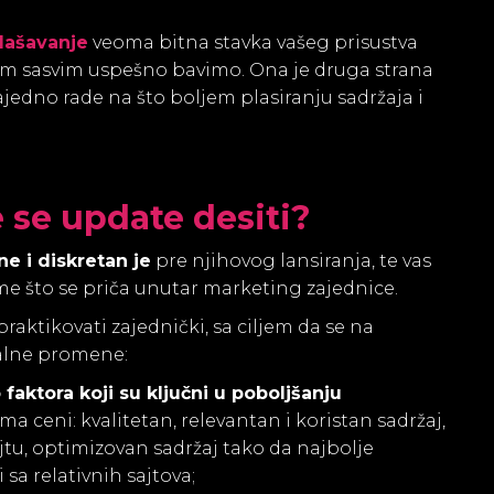
lašavanje
veoma bitna stavka vašeg prisustva
om sasvim uspešno bavimo. Ona je druga strana
ajedno rade na što boljem plasiranju sadržaja i
 se update desiti?
 i diskretan je
pre njihovog lansiranja, te vas
e što se priča unutar marketing zajednice.
raktikovati zajednički, sa ciljem da se na
ualne promene:
faktora koji su ključni u poboljšanju
a ceni: kvalitetan, relevantan i koristan sadržaj,
ajtu, optimizovan sadržaj tako da najbolje
sa relativnih sajtova;