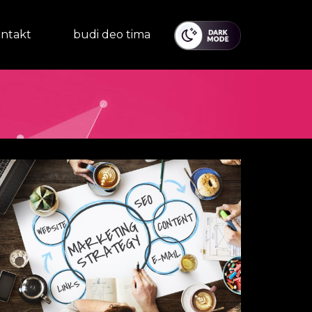
ntakt
budi deo tima