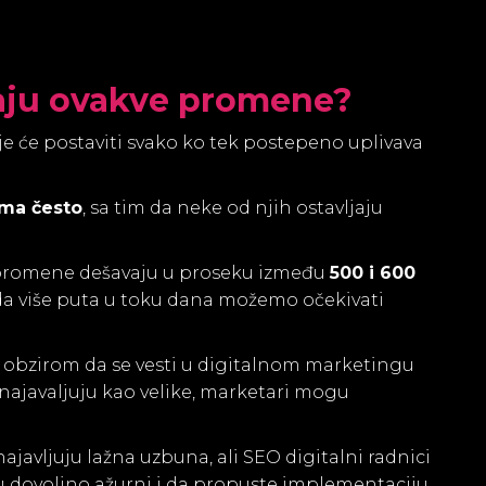
vaju ovakve promene?
e će postaviti svako ko tek postepeno uplivava
ma često
, sa tim da neke od njih ostavljaju
e promene dešavaju u proseku između
500 i 600
o da više puta u toku dana možemo očekivati
, s obzirom da se vesti u digitalnom marketingu
 najavaljuju kao velike, marketari mogu
ajavljuju lažna uzbuna, ali SEO digitalni radnici
u dovoljno ažurni i da propuste implementaciju